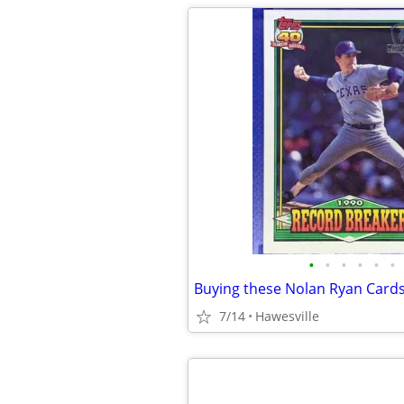
•
•
•
•
•
•
Buying these Nolan Ryan Card
7/14
Hawesville