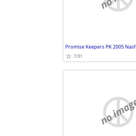
Promise Keepers PK 2005 Nashv
7/31
no imag