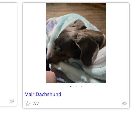
•
•
•
Malr Dachshund
7/7