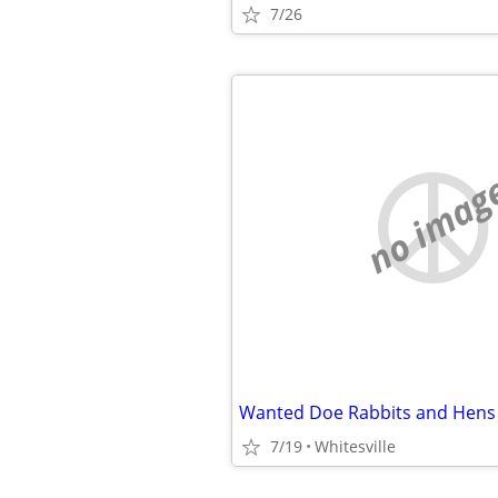
7/26
no imag
Wanted Doe Rabbits and Hens
7/19
Whitesville