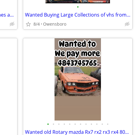
•
Cash paid for pulps,pulp fiction magazines and Comics
Wanted Buying Large Collections of vhs from old video rentals
8/4
Owensboro
•
•
•
•
•
•
•
•
•
•
•
•
Wanted old Rotary mazda Rx7 rx2 rx3 rx4 808 R100