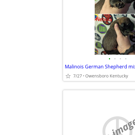
•
•
•
•
Malinois German Shepherd mi
7/27
Owensboro Kentucky
no imag