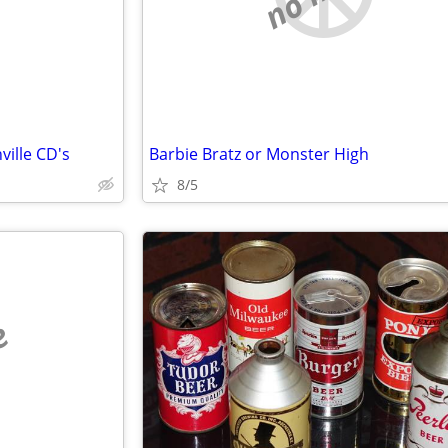
ille CD's
Barbie Bratz or Monster High
8/5
e