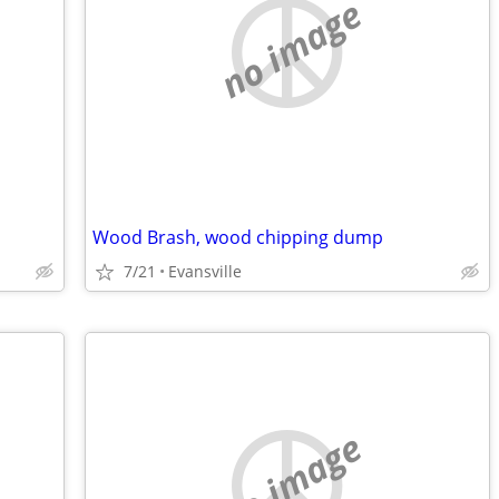
no image
Wood Brash, wood chipping dump
7/21
Evansville
no image