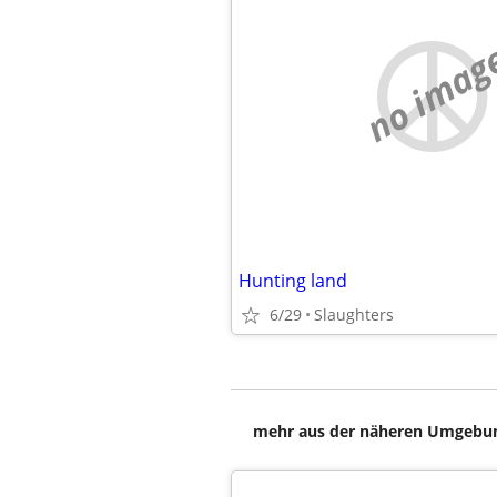
no imag
Hunting land
6/29
Slaughters
mehr aus der näheren Umgebung