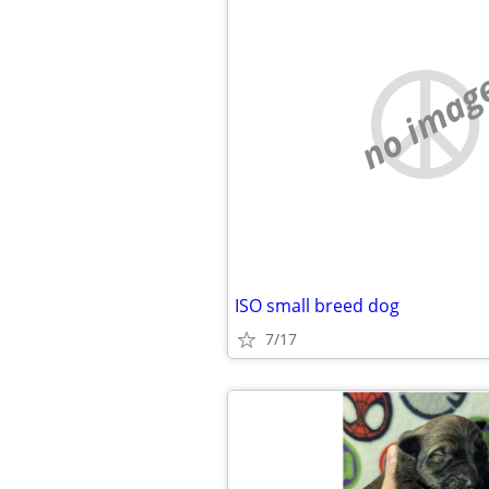
no imag
ISO small breed dog
7/17