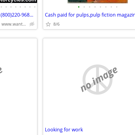
•
•
•
•
•
•
•
•
•
•
•
•
•
•
•
•
Wanted OLD Motorcycles CALL (800)220-9683 www.wantedoldmotorcycles.com
CALL📞(800)220-9683 *🏍* www.wantedoldmotorcycles.com
8/6
e
no image
Looking for work