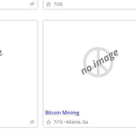
7/26
e
no image
Bitcoin Minimg
7/15
Atlanta, Ga