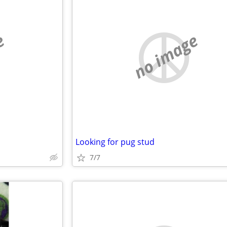
e
no image
Looking for pug stud
7/7