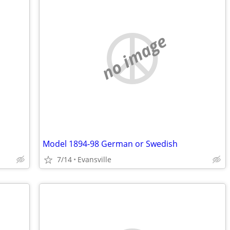
no image
Model 1894-98 German or Swedish
7/14
Evansville