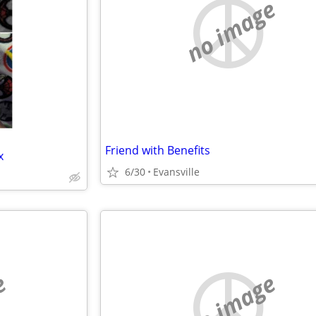
no image
Friend with Benefits
x
6/30
Evansville
e
no image