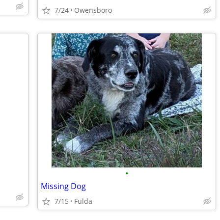
7/24
Owensboro
•
Missing Dog
7/15
Fulda