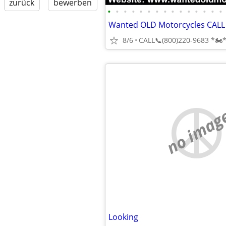
zurück
bewerben
•
•
•
•
•
•
•
•
•
•
•
•
•
•
•
8/6
no imag
Looking