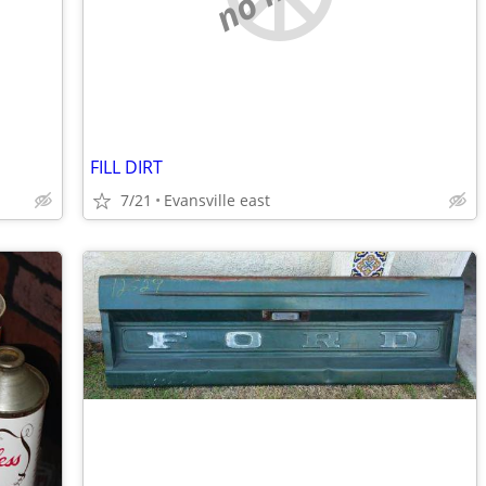
FILL DIRT
7/21
Evansville east