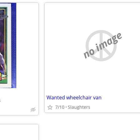
no image
Wanted wheelchair van
s
7/10
Slaughters