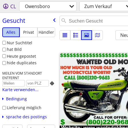
CL
Owensboro
Zum Verkauf
Gesucht
Alles
Privat
Händler
Neu
Nur Suchtitel
hat Bild
Heute gepostet
hide duplicates
MEILEN VOM STANDORT
ENTFERNT

Karte verwenden...
Bedingung
Lieferung möglich
sprache des postings