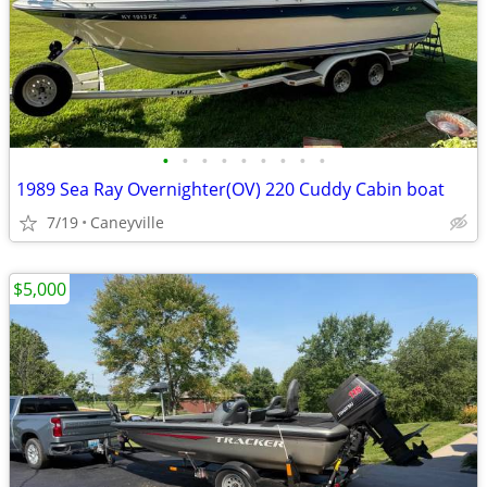
•
•
•
•
•
•
•
•
•
1989 Sea Ray Overnighter(OV) 220 Cuddy Cabin boat
7/19
Caneyville
$5,000