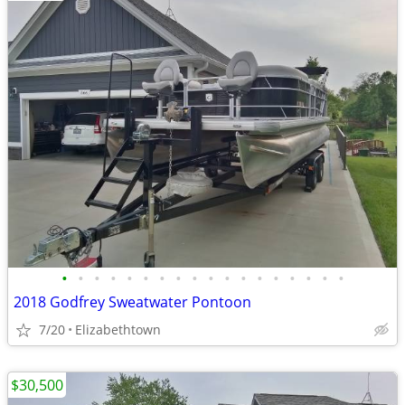
•
•
•
•
•
•
•
•
•
•
•
•
•
•
•
•
•
•
2018 Godfrey Sweatwater Pontoon
7/20
Elizabethtown
$30,500