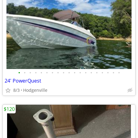
•
•
•
•
•
•
•
•
•
•
•
•
•
•
•
•
•
•
•
24' PowerQuest
8/3
Hodgenville
$120