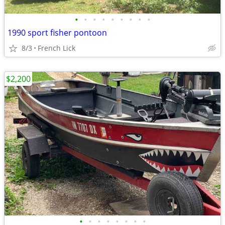
•
•
•
•
•
•
•
•
•
1990 sport fisher pontoon
8/3
French Lick
$2,200
•
•
•
•
•
•
•
•