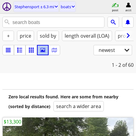
Stephensport ± 6.3 mi
boats
post
acct
+
price
sold by
length overall (LOA)
propuls
newest
1 - 2
of 60
Zero local results found. Here are some from nearby
search a wider area
(sorted by distance)
$13,300