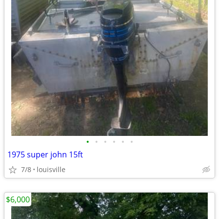
•
•
•
•
•
•
1975 super john 15ft
7/8
louisville
$6,000