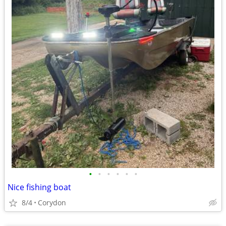
•
•
•
•
•
•
Nice fishing boat
8/4
Corydon