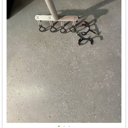
•
•
•