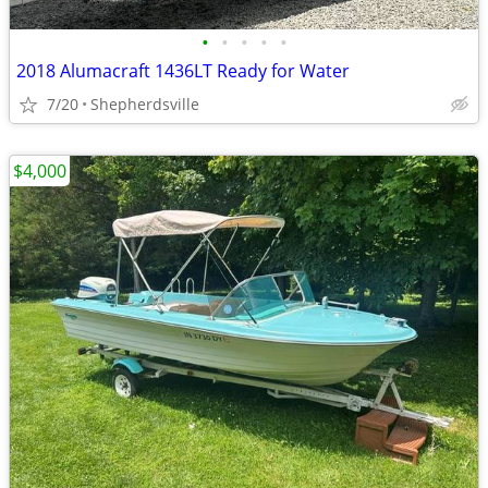
•
•
•
•
•
2018 Alumacraft 1436LT Ready for Water
7/20
Shepherdsville
$4,000