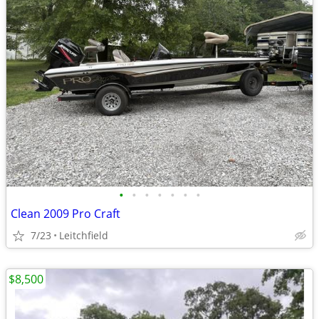
•
•
•
•
•
•
•
Clean 2009 Pro Craft
7/23
Leitchfield
$8,500