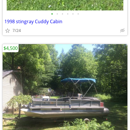
•
•
•
•
•
•
1998 stingray Cuddy Cabin
7/24
$4,500