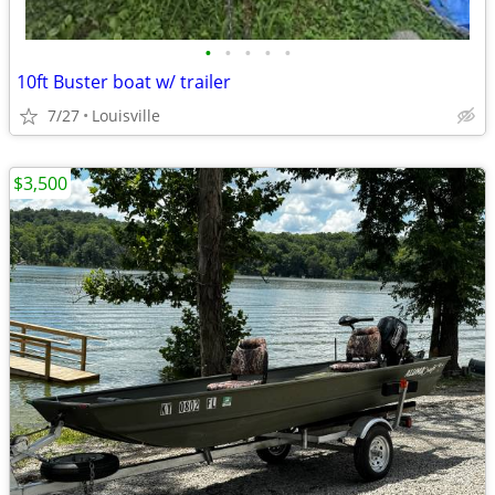
•
•
•
•
•
10ft Buster boat w/ trailer
7/27
Louisville
$3,500