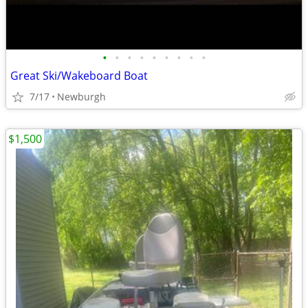
•
•
•
•
•
•
•
•
•
Great Ski/Wakeboard Boat
7/17
Newburgh
$1,500