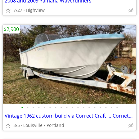
2008 and 2009 Yamaha Waverunners
7/27
Highview
$2,900
•
•
•
•
•
•
•
•
•
•
•
•
•
•
•
•
•
•
Vintage 1962 custom build via Correct Craft … Cornett Craft Ski
8/5
Louisville / Portland