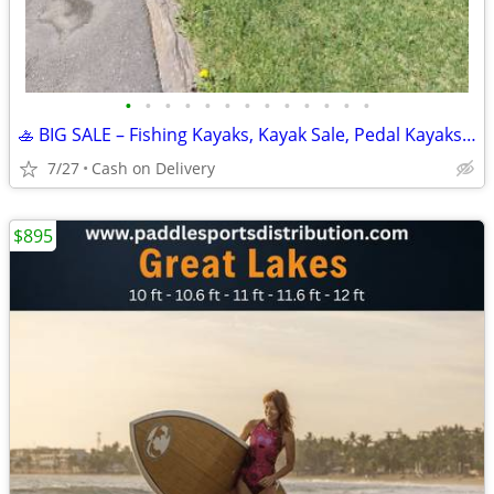
•
•
•
•
•
•
•
•
•
•
•
•
•
🚣 BIG SALE – Fishing Kayaks, Kayak Sale, Pedal Kayaks, Tandem Kayaks
7/27
Cash on Delivery
$895