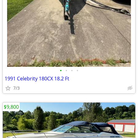
•
•
•
•
1991 Celebrity 180CX 18.2 Ft
7/3
$9,800