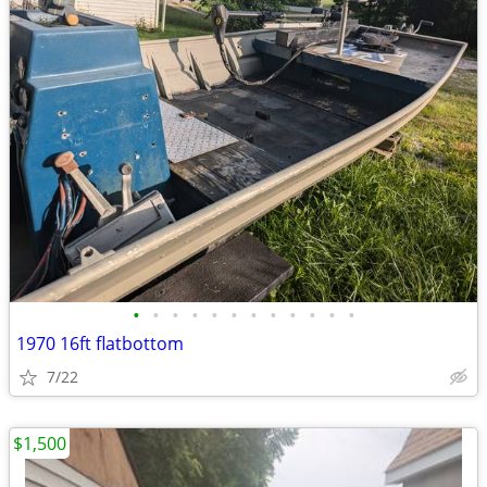
•
•
•
•
•
•
•
•
•
•
•
•
1970 16ft flatbottom
7/22
$1,500