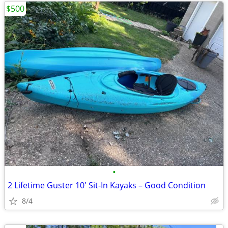
$500
•
2 Lifetime Guster 10' Sit-In Kayaks – Good Condition
8/4