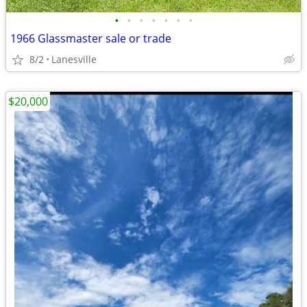
•
•
•
•
•
•
•
1966 Glassmaster sale or trade
8/2
Lanesville
$20,000