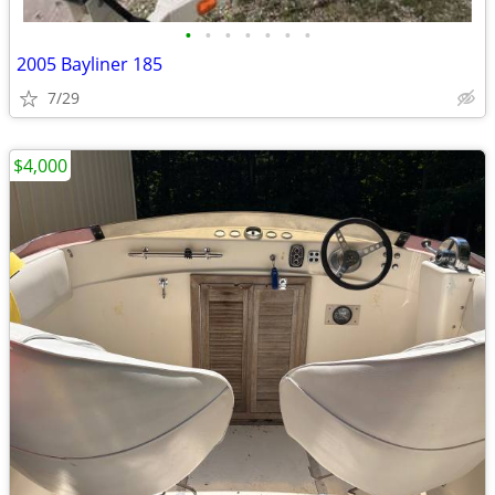
•
•
•
•
•
•
•
2005 Bayliner 185
7/29
$4,000