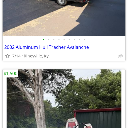
•
•
•
•
•
•
•
•
•
2002 Aluminum Hull Tracher Avalanche
7/14
Rineyville, Ky.
$1,500