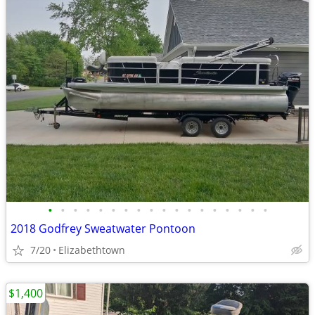
•
•
•
•
•
•
•
•
•
•
•
•
•
•
•
•
•
•
2018 Godfrey Sweatwater Pontoon
7/20
Elizabethtown
$1,400