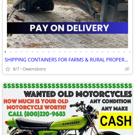
•
•
•
•
•
•
•
•
•
•
•
•
•
•
•
•
•
•
•
•
•
•
•
•
SHIPPING CONTAINERS FOR FARMS & RURAL PROPERTIES 502-281-0418
8/7
Owensboro