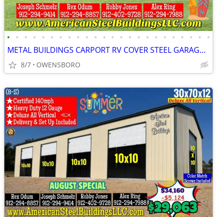
•
•
•
•
•
•
•
•
•
•
•
•
•
•
•
•
•
•
•
•
•
•
•
•
METAL BUILDINGS CARPORT RV COVER STEEL GARAGE UTILITY SHED POLE BARN
8/7
OWENSBORO