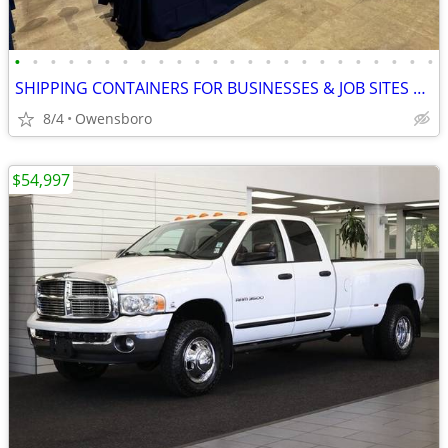
•
•
•
•
•
•
•
•
•
•
•
•
•
•
•
•
•
•
•
•
•
•
•
•
SHIPPING CONTAINERS FOR BUSINESSES & JOB SITES 502-281-0418
8/4
Owensboro
$54,997