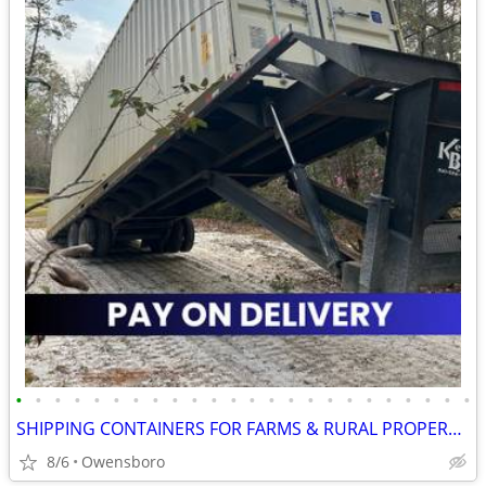
•
•
•
•
•
•
•
•
•
•
•
•
•
•
•
•
•
•
•
•
•
•
•
•
SHIPPING CONTAINERS FOR FARMS & RURAL PROPERTIES 502-281-0418
8/6
Owensboro