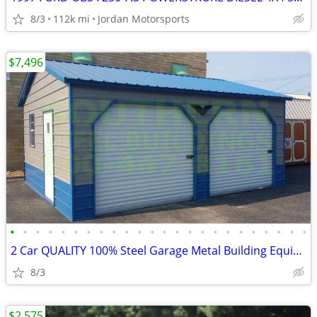
8/3
112k mi
Jordan Motorsports
$7,496
•
•
•
•
•
•
•
•
•
•
•
•
•
•
•
•
•
•
•
•
•
•
•
•
2 Car QUALITY 100% Steel Garage Metal Building Equipment Storage Shed
8/3
$2,575