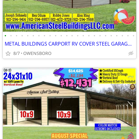
•
•
•
•
•
•
•
•
•
•
•
•
•
•
•
•
•
•
•
•
•
•
•
•
METAL BUILDINGS CARPORT RV COVER STEEL GARAGE METAL BUILDING POLE BARN
8/7
OWENSBORO