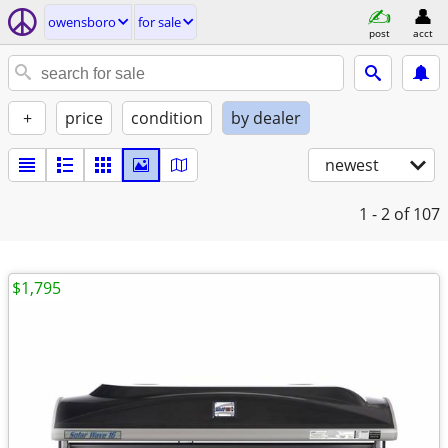
owensboro
for sale
post
acct
+
price
condition
by dealer
newest
1 - 2
of 107
$1,795