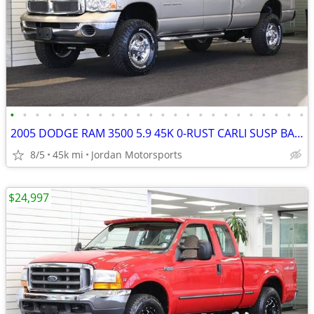
•
•
•
•
•
•
•
•
•
•
•
•
•
•
•
•
•
•
•
•
•
•
•
•
2005 DODGE RAM 3500 5.9 45K 0-RUST CARLI SUSP BANKS PKG 2500 2006 2007
8/5
45k mi
Jordan Motorsports
$24,997