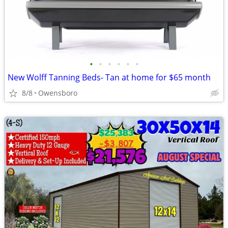
•
•
•
•
•
•
New Wolff Tanning Beds- Tan at home for $65 month
8/8
Owensboro