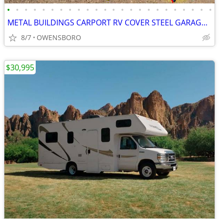
•
•
•
•
•
•
•
•
•
•
•
•
•
•
•
•
•
•
•
•
•
•
•
•
METAL BUILDINGS CARPORT RV COVER STEEL GARAGE METAL BUILDING POLE BARN
8/7
OWENSBORO
$30,995