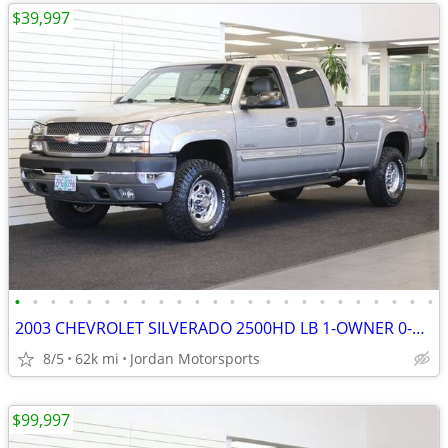
$39,997
•
•
•
•
•
•
•
•
•
•
•
•
•
•
•
•
•
•
•
•
•
•
•
•
2003 CHEVROLET SILVERADO 2500HD LB 1-OWNER 0-RUST 8.1L 2004 2005 2006
8/5
62k mi
Jordan Motorsports
$99,997