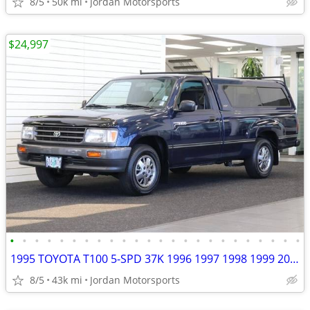
8/5
50k mi
Jordan Motorsports
$24,997
•
•
•
•
•
•
•
•
•
•
•
•
•
•
•
•
•
•
•
•
•
•
•
•
1995 TOYOTA T100 5-SPD 37K 1996 1997 1998 1999 2000 2001 tundra tacoma
8/5
43k mi
Jordan Motorsports