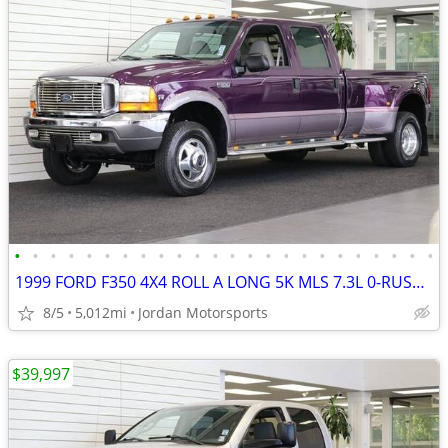
•
•
•
•
•
•
•
•
•
•
•
•
•
•
•
•
•
•
•
•
•
•
•
•
1999 FORD F350 4X4 ROLL A LONG 5K MLS 7.3L 0-RUST F-350 2000 2001 2002
8/5
5,012mi
Jordan Motorsports
$39,997