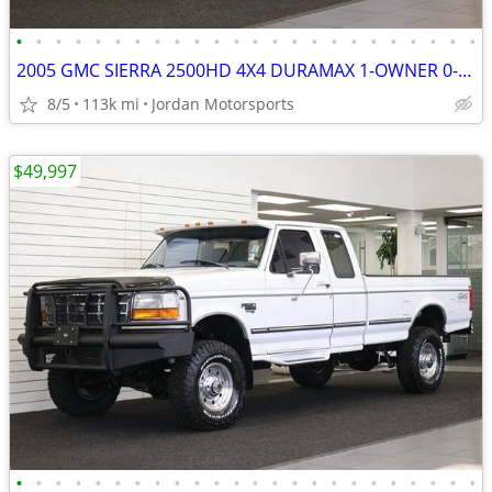
•
•
•
•
•
•
•
•
•
•
•
•
•
•
•
•
•
•
•
•
•
•
•
•
2005 GMC SIERRA 2500HD 4X4 DURAMAX 1-OWNER 0-RUST silverado 2006 2004
8/5
113k mi
Jordan Motorsports
$49,997
•
•
•
•
•
•
•
•
•
•
•
•
•
•
•
•
•
•
•
•
•
•
•
•