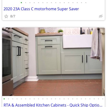
•
•
•
•
•
•
•
•
•
•
•
•
•
•
•
•
2020 23A Class C motorhome Super Saver
8/7
•
•
•
•
•
•
•
•
•
•
•
•
•
•
•
•
•
•
•
•
•
•
•
•
RTA & Assembled Kitchen Cabinets - Quick Ship Options - Shop Online