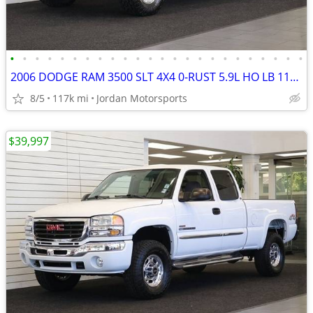
•
•
•
•
•
•
•
•
•
•
•
•
•
•
•
•
•
•
•
•
•
•
•
•
2006 DODGE RAM 3500 SLT 4X4 0-RUST 5.9L HO LB 117K 2500 2007 2005 2004
8/5
117k mi
Jordan Motorsports
$39,997