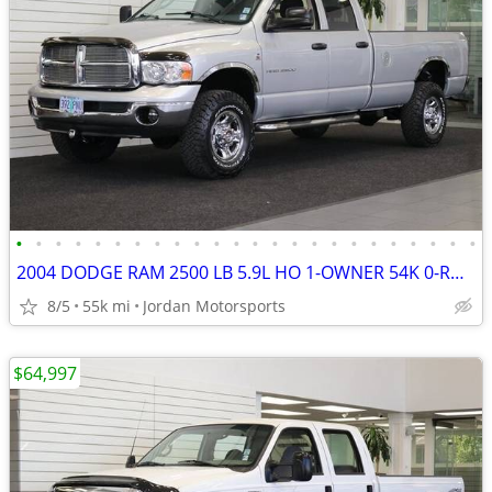
•
•
•
•
•
•
•
•
•
•
•
•
•
•
•
•
•
•
•
•
•
•
•
•
2004 DODGE RAM 2500 LB 5.9L HO 1-OWNER 54K 0-RUST 3500 2005 2006 2007
8/5
55k mi
Jordan Motorsports
$64,997