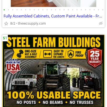
•
•
•
•
•
•
•
•
•
•
•
•
•
•
•
•
•
•
•
•
•
•
•
•
Fully Assembled Cabinets, Custom Paint Available - Free Kitchen Design
8/2
thewcsupply.com
$1