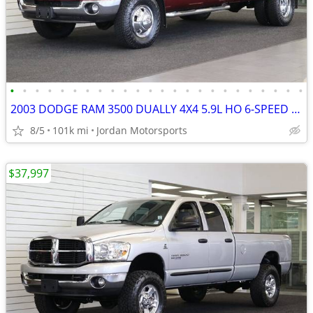
•
•
•
•
•
•
•
•
•
•
•
•
•
•
•
•
•
•
•
•
•
•
•
•
2003 DODGE RAM 3500 DUALLY 4X4 5.9L HO 6-SPEED 1-OWNER 2004 2005 2006
8/5
101k mi
Jordan Motorsports
$37,997