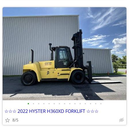
•
•
•
•
•
•
•
•
•
•
•
•
•
•
•
☆☆☆ 2022 HYSTER H360XD FORKLIFT ☆☆☆
8/5