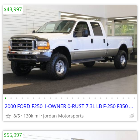
$43,997
•
•
•
•
•
•
•
•
•
•
•
•
•
•
•
•
•
•
•
•
•
•
•
•
2000 FORD F250 1-OWNER 0-RUST 7.3L LB F-250 F350 1999 2001 2002 2003
8/5
130k mi
Jordan Motorsports
$55,997