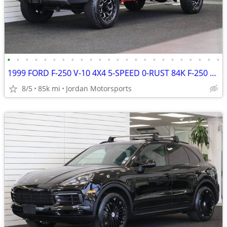
•
•
•
•
•
•
•
•
•
•
•
•
•
•
•
•
•
•
•
•
•
•
•
•
1999 FORD F-250 V-10 4X4 5-SPEED 0-RUST 84K F-250 F350 2000 2001 2002
8/5
85k mi
Jordan Motorsports