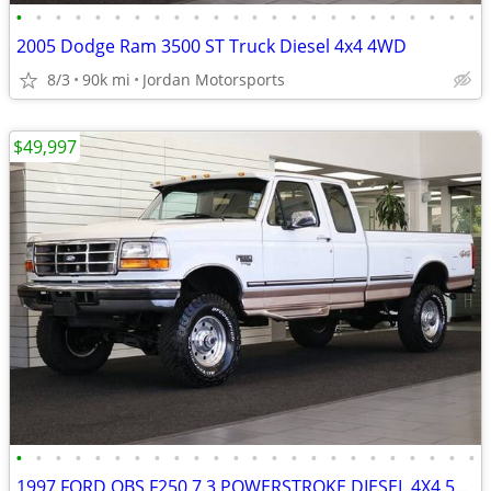
•
•
•
•
•
•
•
•
•
•
•
•
•
•
•
•
•
•
•
•
•
•
•
•
2005 Dodge Ram 3500 ST Truck Diesel 4x4 4WD
8/3
90k mi
Jordan Motorsports
$49,997
•
•
•
•
•
•
•
•
•
•
•
•
•
•
•
•
•
•
•
•
•
•
•
•
1997 FORD OBS F250 7.3 POWERSTROKE DIESEL 4X4 5SP MANUAL 1996 1995 350