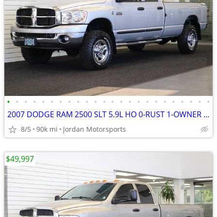
•
•
•
•
•
•
•
•
•
•
•
•
•
•
•
•
•
•
•
•
•
•
•
•
2007 DODGE RAM 2500 SLT 5.9L HO 0-RUST 1-OWNER 89K 3500 2006 2005 2004
8/5
90k mi
Jordan Motorsports
$49,997