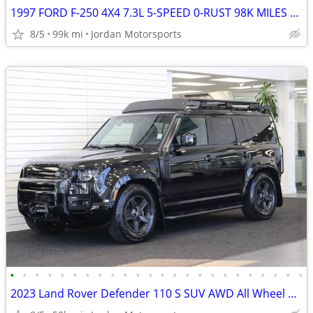
1997 FORD F-250 4X4 7.3L 5-SPEED 0-RUST 98K MILES F250 F350 1996 1995
8/5
99k mi
Jordan Motorsports
•
•
•
•
•
•
•
•
•
•
•
•
•
•
•
•
•
•
•
•
•
•
•
•
2023 Land Rover Defender 110 S SUV AWD All Wheel Drive