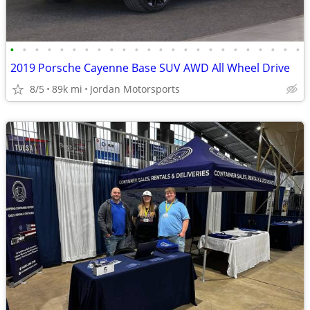
•
•
•
•
•
•
•
•
•
•
•
•
•
•
•
•
•
•
•
•
•
•
•
•
2019 Porsche Cayenne Base SUV AWD All Wheel Drive
8/5
89k mi
Jordan Motorsports