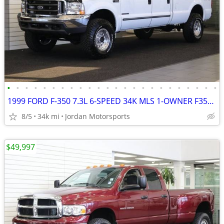
•
•
•
•
•
•
•
•
•
•
•
•
•
•
•
•
•
•
•
•
•
•
•
•
1999 FORD F-350 7.3L 6-SPEED 34K MLS 1-OWNER F350 F250 2000 2001 2002
8/5
34k mi
Jordan Motorsports
$49,997