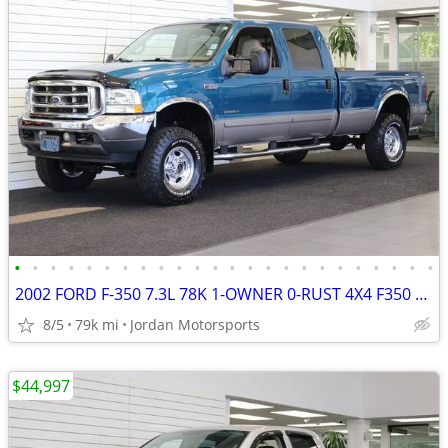
•
•
•
•
•
•
•
•
•
•
•
•
•
•
•
•
•
•
•
•
•
•
•
•
2002 FORD F-350 7.3L 78K 1-OWNER 0-RUST 4X4 F350 F250 2003 2001 2000
8/5
79k mi
Jordan Motorsports
$44,997