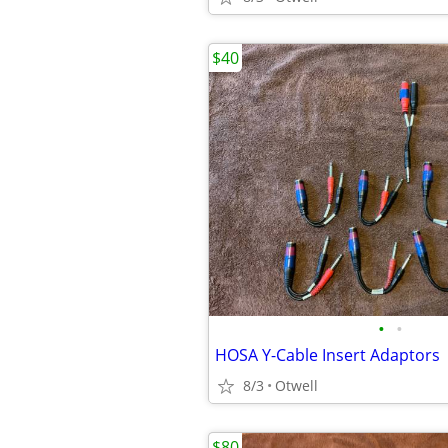
$40
•
•
HOSA Y-Cable Insert Adaptors
8/3
Otwell
$80