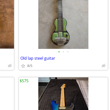
•
•
•
Old lap steel guitar
8/5
$575