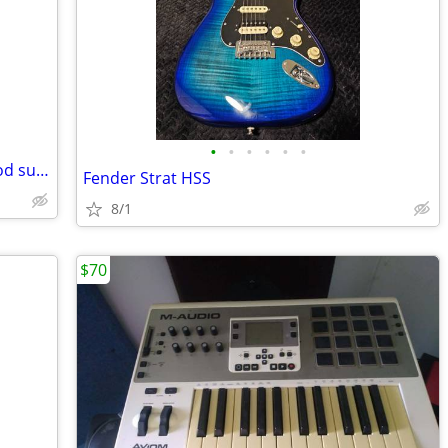
•
•
•
•
•
•
Acoustic Guitar, antique, blond and wood sunburst
Fender Strat HSS
8/1
$70