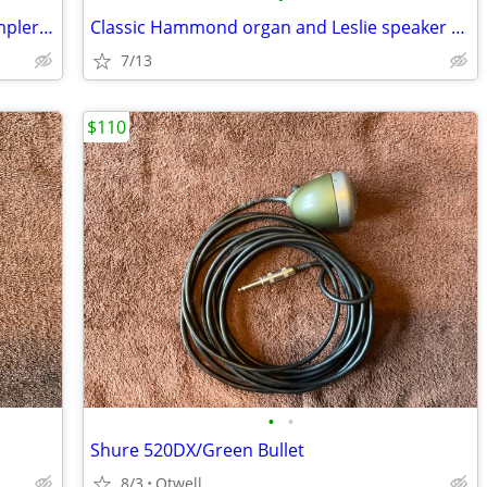
FT: AKAI MPC Key 61 Drum Machine/Sampler/Synth workstation
Classic Hammond organ and Leslie speaker avail - $2
7/13
$110
•
•
Shure 520DX/Green Bullet
8/3
Otwell