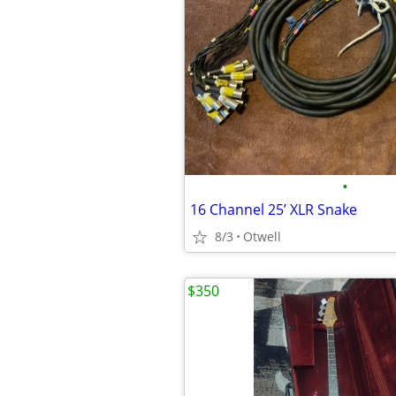
•
16 Channel 25’ XLR Snake
8/3
Otwell
$350