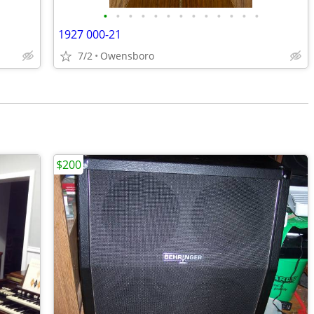
•
•
•
•
•
•
•
•
•
•
•
•
•
1927 000-21
7/2
Owensboro
$200