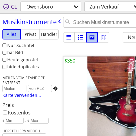
CL
Owensboro
Zum Verkauf
Musikinstrumente
Alles
Privat
Händler
Neu
Nur Suchtitel
hat Bild
Heute gepostet
$350
hide duplicates
MEILEN VOM STANDORT
ENTFERNT

Karte verwenden...
Preis
Kostenlos
$
– $
HERSTELLER&MODELL