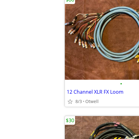
•
12 Channel XLR FX Loom
8/3
Otwell
$30