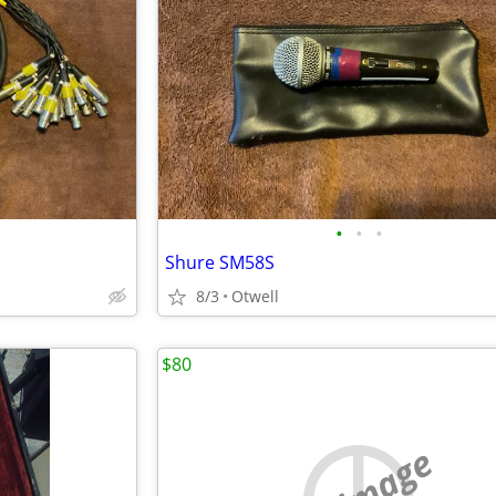
•
•
•
Shure SM58S
8/3
Otwell
$80