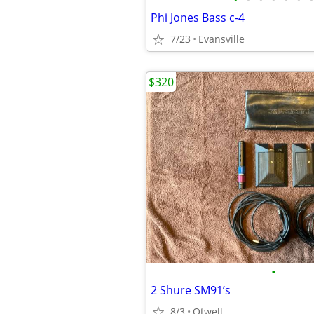
Phi Jones Bass c-4
7/23
Evansville
$320
•
2 Shure SM91’s
8/3
Otwell