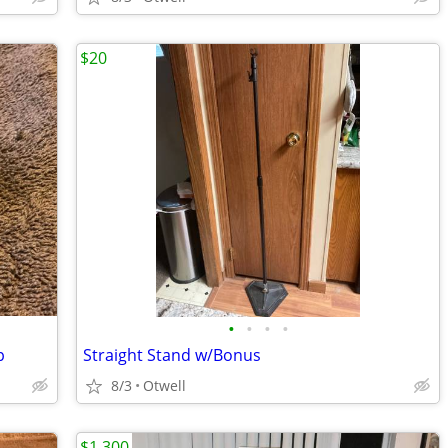
$20
•
•
•
•
p
Straight Stand w/Bonus
8/3
Otwell
$1,300