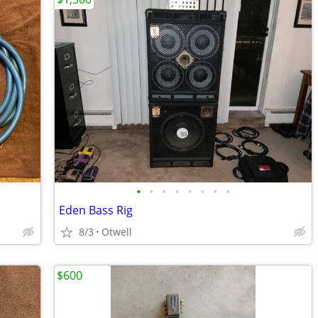
•
•
•
•
•
•
•
•
Eden Bass Rig
8/3
Otwell
$600