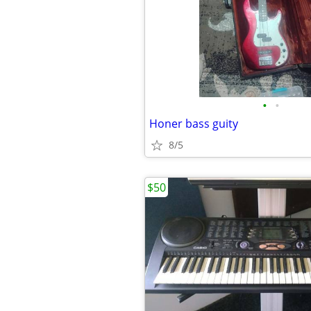
•
•
Honer bass guity
8/5
$50