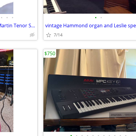
•
•
•
•
•
Rare "Official Music Man" The Martin Tenor Sax
7/14
$750
•
•
•
•
•
•
•
•
•
•
•