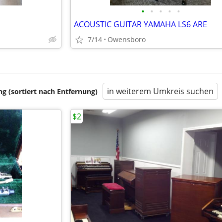
•
•
•
•
•
ACOUSTIC GUITAR YAMAHA LS6 ARE
7/14
Owensboro
in weiterem Umkreis suchen
 (sortiert nach Entfernung)
$2