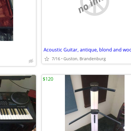
no image
7/16
Guston, Brandenburg
$120