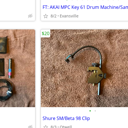
8/2
Evansville
$20
•
•
Shure SM/Beta 98 Clip
8/3
Otwell