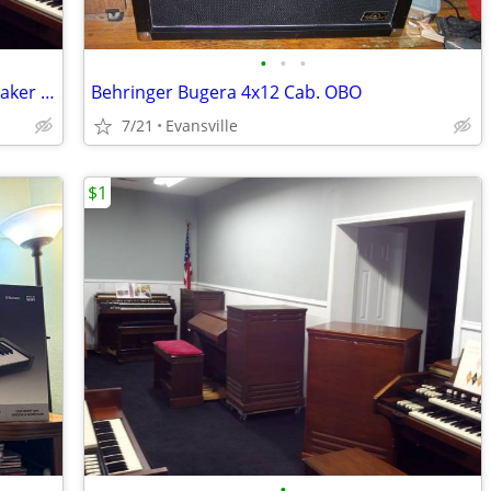
•
•
•
vintage Hammond organ and Leslie speaker avail
Behringer Bugera 4x12 Cab. OBO
7/21
Evansville
$1
•