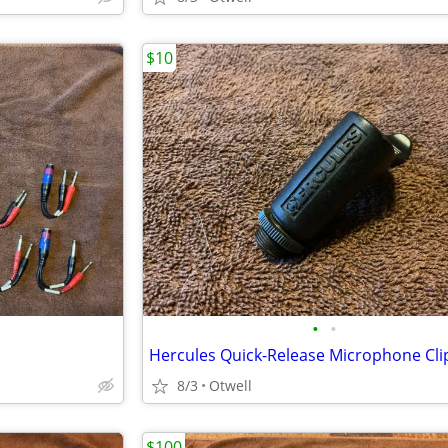
$10
•
•
Hercules Quick-Release Microphone Cli
8/3
Otwell
$100