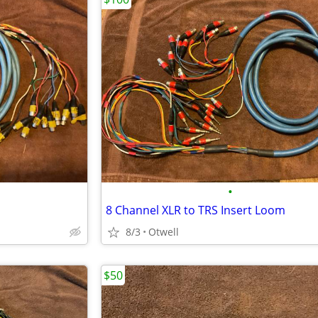
•
8 Channel XLR to TRS Insert Loom
8/3
Otwell
$50