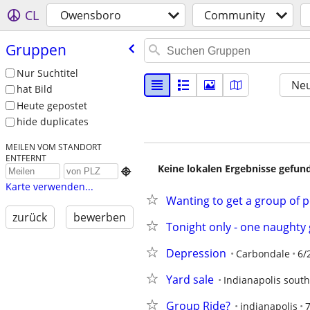
CL
Owensboro
Community
Gruppen
Nur Suchtitel
Neu
hat Bild
Heute gepostet
hide duplicates
MEILEN VOM STANDORT
ENTFERNT
Keine lokalen Ergebnisse gefund

Karte verwenden...
Wanting to get a group of p
zurück
bewerben
Tonight only - one naughty 
Depression
Carbondale
6/
Yard sale
Indianapolis sout
Group Ride?
indianapolis