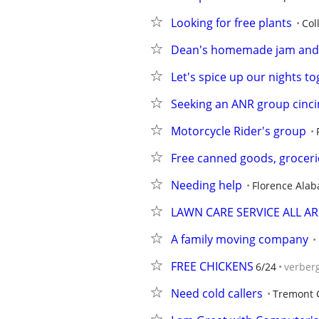
Looking for free plants
Coll
Dean's homemade jam and
Let's spice up our nights to
Seeking an ANR group cinci
Motorcycle Rider's group
Free canned goods, groceri
Needing help
Florence Ala
LAWN CARE SERVICE ALL A
A family moving company
FREE CHICKENS
6/24
verber
Need cold callers
Tremont C