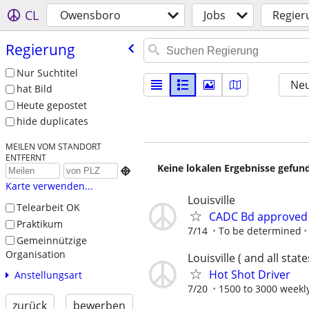
CL
Owensboro
Jobs
Regier
Regierung
Nur Suchtitel
Neu
hat Bild
Heute gepostet
hide duplicates
MEILEN VOM STANDORT
ENTFERNT
Keine lokalen Ergebnisse gefund

Karte verwenden...
Louisville
Telearbeit OK
CADC Bd approved 
Praktikum
7/14
To be determined
Gemeinnützige
Organisation
Louisville ( and all state
Hot Shot Driver
Anstellungsart
7/20
1500 to 3000 weekly
zurück
bewerben