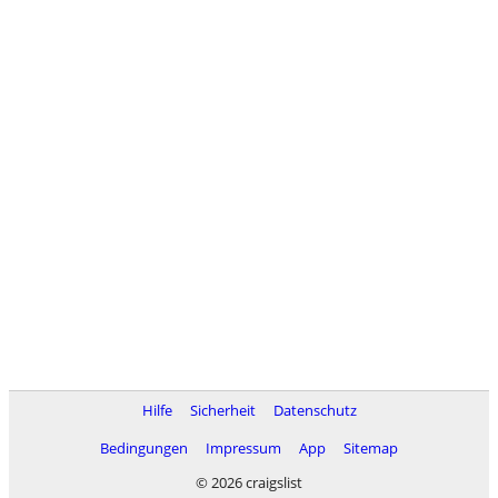
Hilfe
Sicherheit
Datenschutz
Bedingungen
Impressum
App
Sitemap
© 2026 craigslist