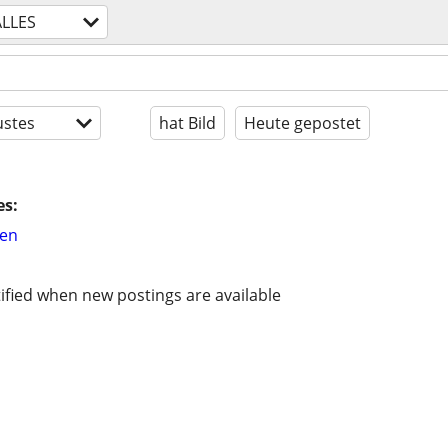
ALLES
stes
hat Bild
Heute gepostet
es:
hen
ified when new postings are available