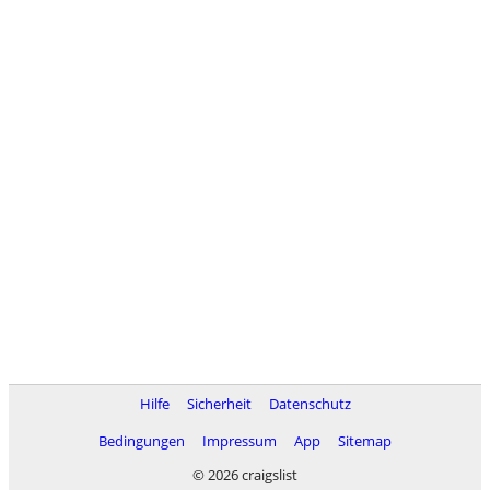
Hilfe
Sicherheit
Datenschutz
Bedingungen
Impressum
App
Sitemap
© 2026 craigslist