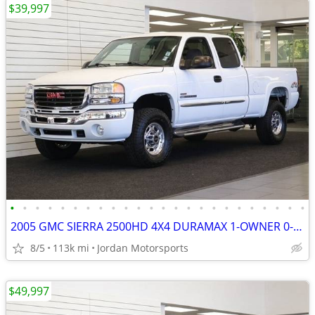
$39,997
•
•
•
•
•
•
•
•
•
•
•
•
•
•
•
•
•
•
•
•
•
•
•
•
2005 GMC SIERRA 2500HD 4X4 DURAMAX 1-OWNER 0-RUST silverado 2006 2004
8/5
113k mi
Jordan Motorsports
$49,997