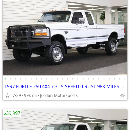
•
•
•
•
•
•
•
•
•
•
•
•
•
•
•
•
•
•
•
•
•
•
•
•
1997 FORD F-250 4X4 7.3L 5-SPEED 0-RUST 98K MILES F250 F350 1996 1995
7/29
99k mi
Jordan Motorsports
$39,997