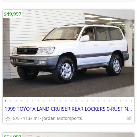
$49,997
•
•
•
•
•
•
•
•
•
•
•
•
•
•
•
•
•
•
•
•
•
•
•
•
1999 TOYOTA LAND CRUISER REAR LOCKERS 0-RUST NEW TB OME LIFT 2000 2001
8/5
113k mi
Jordan Motorsports