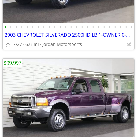
•
•
•
•
•
•
•
•
•
•
•
•
•
•
•
•
•
•
•
•
•
•
•
•
2003 CHEVROLET SILVERADO 2500HD LB 1-OWNER 0-RUST 8.1L 2004 2005 2006
7/27
62k mi
Jordan Motorsports
$99,997