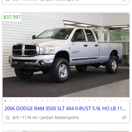
$37,997
•
•
•
•
•
•
•
•
•
•
•
•
•
•
•
•
•
•
•
•
•
•
•
•
2006 DODGE RAM 3500 SLT 4X4 0-RUST 5.9L HO LB 117K 2500 2007 2005 2004
8/5
117k mi
Jordan Motorsports