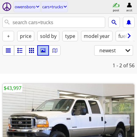
owensboro
cars+trucks
post
acct
+
price
sold by
type
model year
fuel
newest
1 - 2
of 56
$43,997