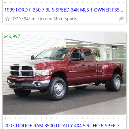
•
•
•
•
•
•
•
•
•
•
•
•
•
•
•
•
•
•
•
•
•
•
•
•
1999 FORD F-350 7.3L 6-SPEED 34K MLS 1-OWNER F350 F250 2000 2001 2002
7/29
34k mi
Jordan Motorsports
$49,997
•
•
•
•
•
•
•
•
•
•
•
•
•
•
•
•
•
•
•
•
•
•
•
•
2003 DODGE RAM 3500 DUALLY 4X4 5.9L HO 6-SPEED 1-OWNER 2004 2005 2006