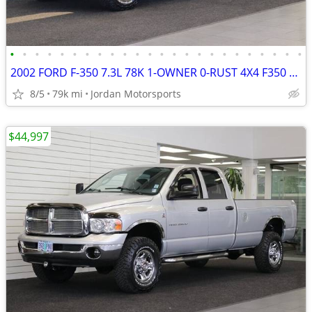
•
•
•
•
•
•
•
•
•
•
•
•
•
•
•
•
•
•
•
•
•
•
•
•
2002 FORD F-350 7.3L 78K 1-OWNER 0-RUST 4X4 F350 F250 2003 2001 2000
8/5
79k mi
Jordan Motorsports
$44,997