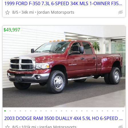
1999 FORD F-350 7.3L 6-SPEED 34K MLS 1-OWNER F350 F250 2000 2001 2002
8/5
34k mi
Jordan Motorsports
$49,997
•
•
•
•
•
•
•
•
•
•
•
•
•
•
•
•
•
•
•
•
•
•
•
•
2003 DODGE RAM 3500 DUALLY 4X4 5.9L HO 6-SPEED 1-OWNER 2004 2005 2006
8/5
101k mi
Jordan Motorsports