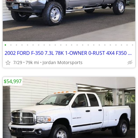
•
•
•
•
•
•
•
•
•
•
•
•
•
•
•
•
•
•
•
•
•
•
•
•
2002 FORD F-350 7.3L 78K 1-OWNER 0-RUST 4X4 F350 F250 2003 2001 2000
7/29
79k mi
Jordan Motorsports
$54,997