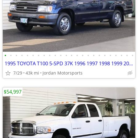
•
•
•
•
•
•
•
•
•
•
•
•
•
•
•
•
•
•
•
•
•
•
•
•
1995 TOYOTA T100 5-SPD 37K 1996 1997 1998 1999 2000 2001 tundra tacoma
7/29
43k mi
Jordan Motorsports
$54,997