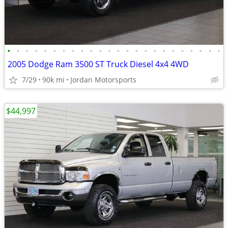
•
•
•
•
•
•
•
•
•
•
•
•
•
•
•
•
•
•
•
•
•
•
•
•
2005 Dodge Ram 3500 ST Truck Diesel 4x4 4WD
7/29
90k mi
Jordan Motorsports
$44,997