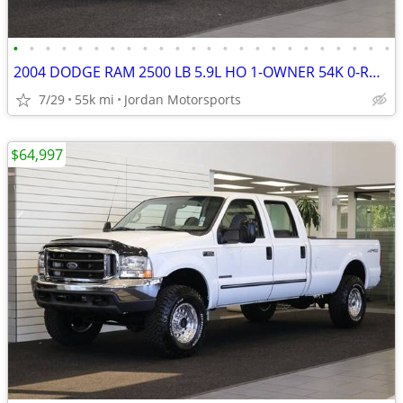
•
•
•
•
•
•
•
•
•
•
•
•
•
•
•
•
•
•
•
•
•
•
•
•
2004 DODGE RAM 2500 LB 5.9L HO 1-OWNER 54K 0-RUST 3500 2005 2006 2007
7/29
55k mi
Jordan Motorsports
$64,997