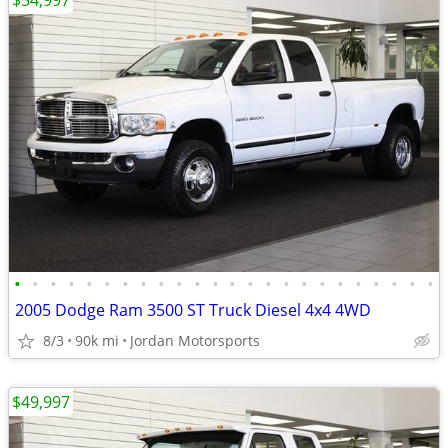
$54,997
•
•
•
•
•
•
•
•
•
•
•
•
•
•
•
•
•
•
•
•
•
•
•
•
2005 Dodge Ram 3500 ST Truck Diesel 4x4 4WD
8/3
90k mi
Jordan Motorsports
$49,997