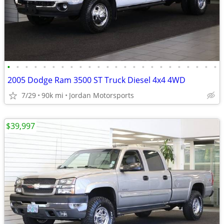
•
•
•
•
•
•
•
•
•
•
•
•
•
•
•
•
•
•
•
•
•
•
•
•
2005 Dodge Ram 3500 ST Truck Diesel 4x4 4WD
7/29
90k mi
Jordan Motorsports
$39,997