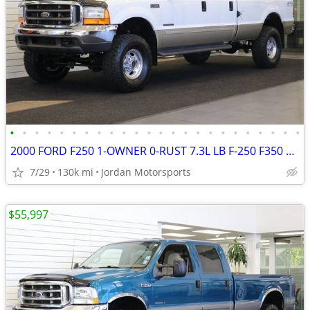
•
•
•
•
•
•
•
•
•
•
•
•
•
•
•
•
•
•
•
•
•
•
•
•
2000 FORD F250 1-OWNER 0-RUST 7.3L LB F-250 F350 1999 2001 2002 2003
7/29
130k mi
Jordan Motorsports
$55,997