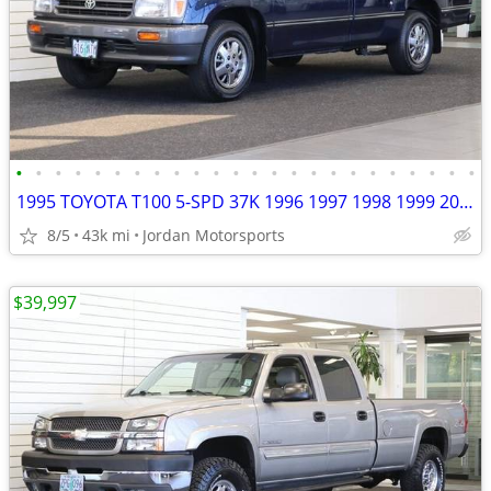
•
•
•
•
•
•
•
•
•
•
•
•
•
•
•
•
•
•
•
•
•
•
•
•
1995 TOYOTA T100 5-SPD 37K 1996 1997 1998 1999 2000 2001 tundra tacoma
8/5
43k mi
Jordan Motorsports
$39,997