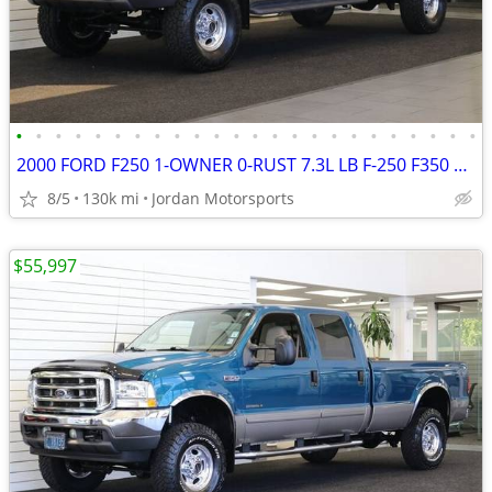
•
•
•
•
•
•
•
•
•
•
•
•
•
•
•
•
•
•
•
•
•
•
•
•
2000 FORD F250 1-OWNER 0-RUST 7.3L LB F-250 F350 1999 2001 2002 2003
8/5
130k mi
Jordan Motorsports
$55,997