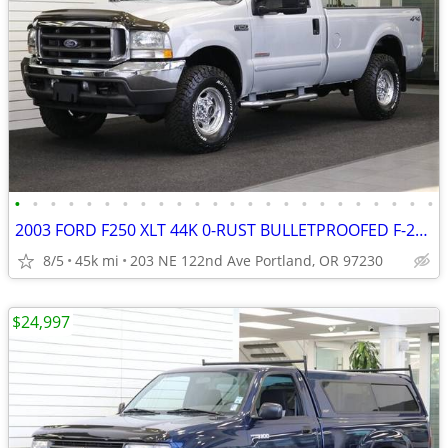
•
•
•
•
•
•
•
•
•
•
•
•
•
•
•
•
•
•
•
•
•
•
•
•
2003 FORD F250 XLT 44K 0-RUST BULLETPROOFED F-250 F350 2004 2005 2002
8/5
45k mi
203 NE 122nd Ave Portland, OR 97230
$24,997