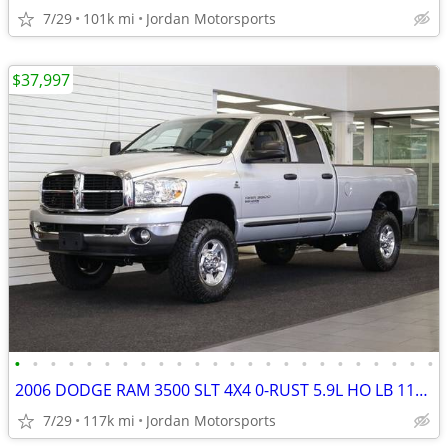
7/29
101k mi
Jordan Motorsports
$37,997
•
•
•
•
•
•
•
•
•
•
•
•
•
•
•
•
•
•
•
•
•
•
•
•
2006 DODGE RAM 3500 SLT 4X4 0-RUST 5.9L HO LB 117K 2500 2007 2005 2004
7/29
117k mi
Jordan Motorsports