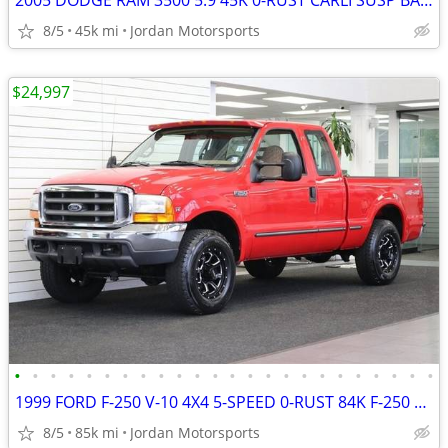
2005 DODGE RAM 3500 5.9 45K 0-RUST CARLI SUSP BANKS PKG 2500 2006 2007
8/5
45k mi
Jordan Motorsports
$24,997
•
•
•
•
•
•
•
•
•
•
•
•
•
•
•
•
•
•
•
•
•
•
•
•
1999 FORD F-250 V-10 4X4 5-SPEED 0-RUST 84K F-250 F350 2000 2001 2002
8/5
85k mi
Jordan Motorsports