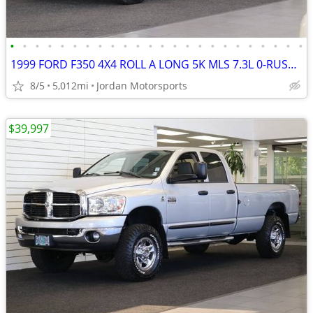
•
•
•
•
•
•
•
•
•
•
•
•
•
•
•
•
•
•
•
•
•
•
•
•
1999 FORD F350 4X4 ROLL A LONG 5K MLS 7.3L 0-RUST F-350 2000 2001 2002
8/5
5,012mi
Jordan Motorsports
$39,997