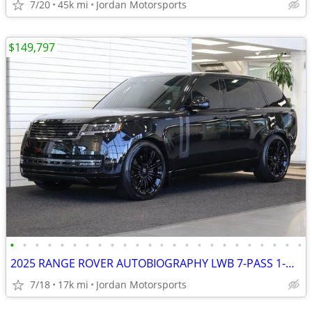
7/20
45k mi
Jordan Motorsports
$149,797
•
•
•
•
•
•
•
•
•
•
•
•
•
•
•
•
•
•
•
•
•
•
•
•
2025 RANGE ROVER AUTOBIOGRAPHY LWB 7-PASS 1-OWNER LAND 2026 2024 G63
7/18
17k mi
Jordan Motorsports