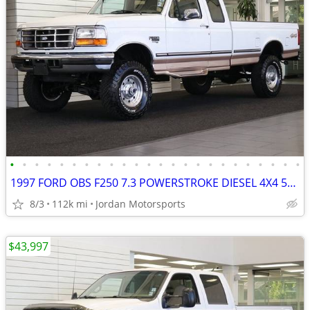
•
•
•
•
•
•
•
•
•
•
•
•
•
•
•
•
•
•
•
•
•
•
•
•
1997 FORD OBS F250 7.3 POWERSTROKE DIESEL 4X4 5SP MANUAL 1996 1995 350
8/3
112k mi
Jordan Motorsports
$43,997