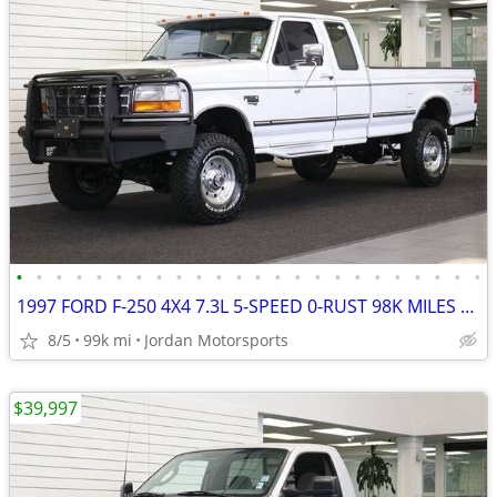
•
•
•
•
•
•
•
•
•
•
•
•
•
•
•
•
•
•
•
•
•
•
•
•
1997 FORD F-250 4X4 7.3L 5-SPEED 0-RUST 98K MILES F250 F350 1996 1995
8/5
99k mi
Jordan Motorsports
$39,997