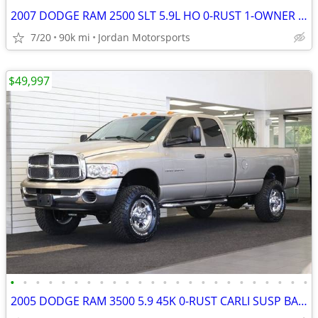
2007 DODGE RAM 2500 SLT 5.9L HO 0-RUST 1-OWNER 89K 3500 2006 2005 2004
7/20
90k mi
Jordan Motorsports
$49,997
•
•
•
•
•
•
•
•
•
•
•
•
•
•
•
•
•
•
•
•
•
•
•
•
2005 DODGE RAM 3500 5.9 45K 0-RUST CARLI SUSP BANKS PKG 2500 2006 2007