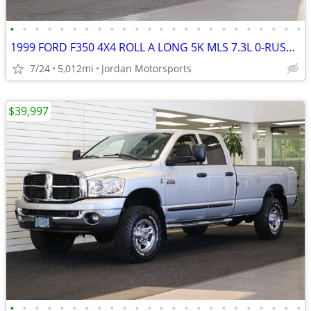
•
•
•
•
•
•
•
•
•
•
•
•
•
•
•
•
•
•
•
•
•
•
•
•
1999 FORD F350 4X4 ROLL A LONG 5K MLS 7.3L 0-RUST F-350 2000 2001 2002
7/24
5,012mi
Jordan Motorsports
$39,997
•
•
•
•
•
•
•
•
•
•
•
•
•
•
•
•
•
•
•
•
•
•
•
•