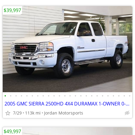
$39,997
•
•
•
•
•
•
•
•
•
•
•
•
•
•
•
•
•
•
•
•
•
•
•
•
2005 GMC SIERRA 2500HD 4X4 DURAMAX 1-OWNER 0-RUST silverado 2006 2004
7/29
113k mi
Jordan Motorsports
$49,997