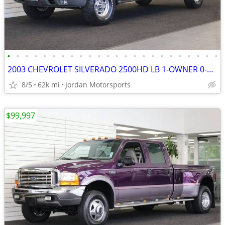
•
•
•
•
•
•
•
•
•
•
•
•
•
•
•
•
•
•
•
•
•
•
•
•
2003 CHEVROLET SILVERADO 2500HD LB 1-OWNER 0-RUST 8.1L 2004 2005 2006
8/5
62k mi
Jordan Motorsports
$99,997