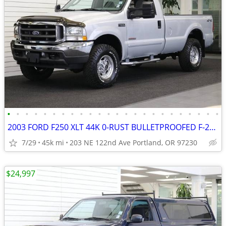
•
•
•
•
•
•
•
•
•
•
•
•
•
•
•
•
•
•
•
•
•
•
•
•
2003 FORD F250 XLT 44K 0-RUST BULLETPROOFED F-250 F350 2004 2005 2002
7/29
45k mi
203 NE 122nd Ave Portland, OR 97230
$24,997