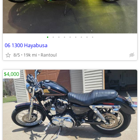
•
•
•
•
•
•
•
•
•
06 1300 Hayabusa
8/5
19k mi
Rantoul
$4,000