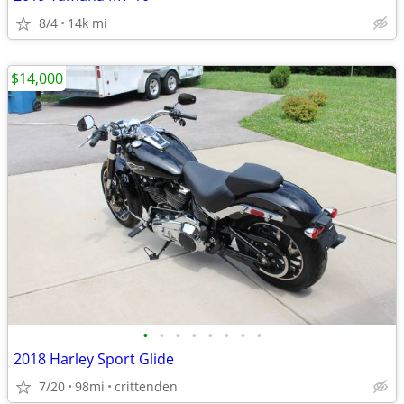
8/4
14k mi
$14,000
•
•
•
•
•
•
•
•
2018 Harley Sport Glide
7/20
98mi
crittenden