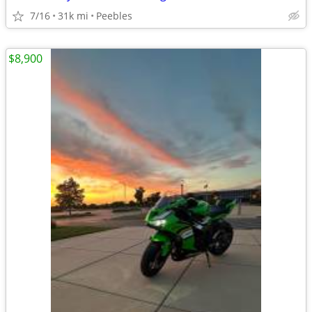
7/16
31k mi
Peebles
$8,900