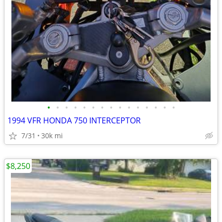
•
•
•
•
•
•
•
•
•
•
•
•
•
•
•
1994 VFR HONDA 750 INTERCEPTOR
7/31
30k mi
$8,250