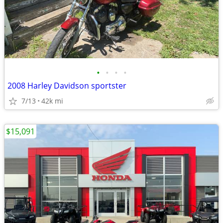
•
•
•
•
2008 Harley Davidson sportster
7/13
42k mi
$15,091