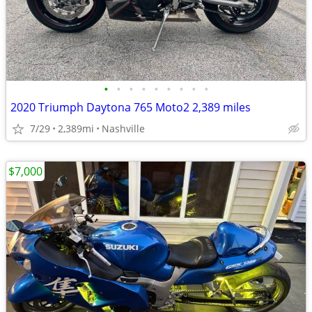
•
•
•
•
•
•
•
•
•
2020 Triumph Daytona 765 Moto2 2,389 miles
7/29
2,389mi
Nashville
$7,000