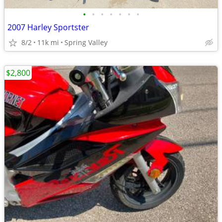
•
•
•
•
•
•
•
2007 Harley Sportster
8/2
11k mi
Spring Valley
$2,800