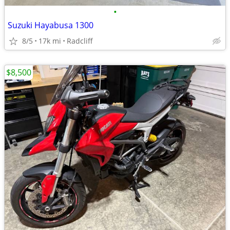
•
Suzuki Hayabusa 1300
8/5
17k mi
Radcliff
$8,500