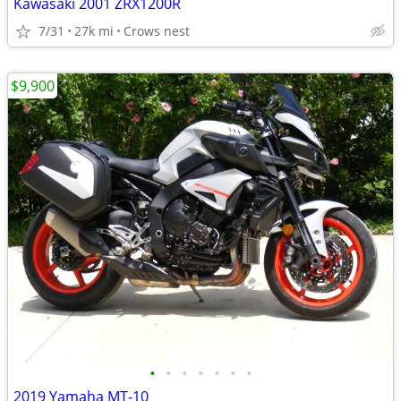
Kawasaki 2001 ZRX1200R
7/31
27k mi
Crows nest
$9,900
•
•
•
•
•
•
•
2019 Yamaha MT-10