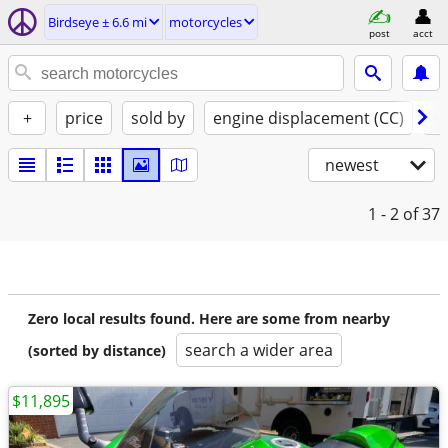
Birdseye ± 6.6 mi
motorcycles
post
acct
+
price
sold by
engine displacement (CC)
st
newest
1 - 2
of 37
Zero local results found. Here are some from nearby
search a wider area
(sorted by distance)
$11,895