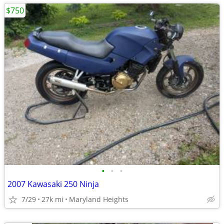
$750
•
•
•
2007 Kawasaki 250 Ninja
7/29
27k mi
Maryland Heights