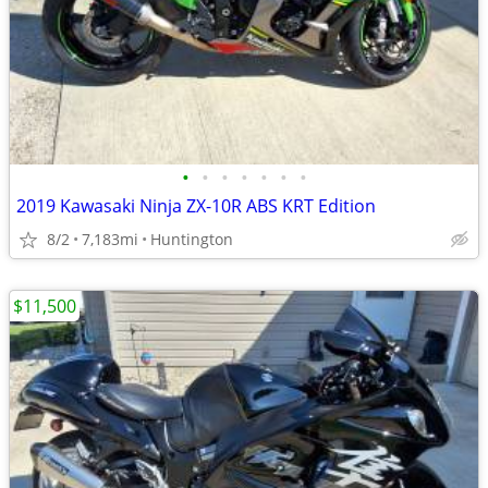
•
•
•
•
•
•
•
2019 Kawasaki Ninja ZX-10R ABS KRT Edition
8/2
7,183mi
Huntington
$11,500