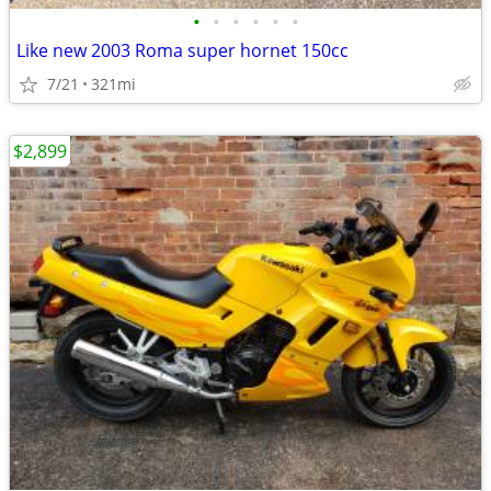
•
•
•
•
•
•
Like new 2003 Roma super hornet 150cc
7/21
321mi
$2,899