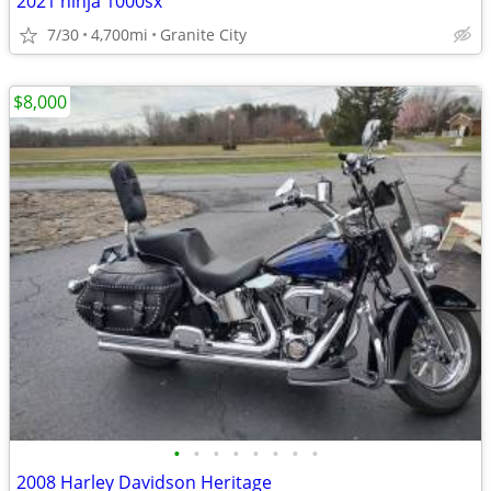
2021 ninja 1000sx
7/30
4,700mi
Granite City
$8,000
•
•
•
•
•
•
•
•
2008 Harley Davidson Heritage