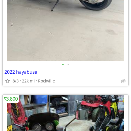
•
•
2022 hayabusa
8/3
22k mi
Rockville
$3,800