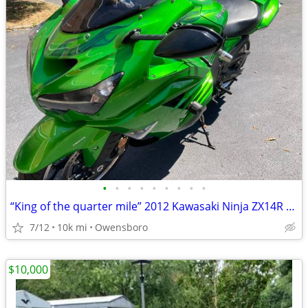
•
•
•
•
•
•
•
•
•
“King of the quarter mile” 2012 Kawasaki Ninja ZX14R SE
7/12
10k mi
Owensboro
$10,000