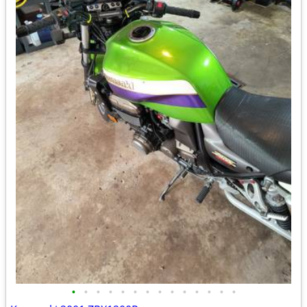
•
•
•
•
•
•
•
•
•
•
•
•
•
•