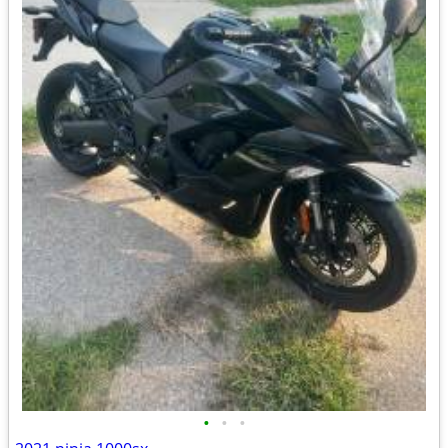
•
•
•