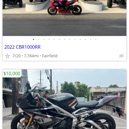
•
•
•
•
•
•
•
•
•
•
•
•
•
2022 CBR1000RR
7/20
7,784mi
Fairfield
$10,000