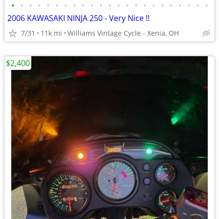
•
•
•
•
•
•
•
•
•
•
•
•
•
•
•
•
•
•
•
•
•
•
•
2006 KAWASAKI NINJA 250 - Very Nice !!
7/31
11k mi
Williams Vintage Cycle - Xenia, OH
$2,400