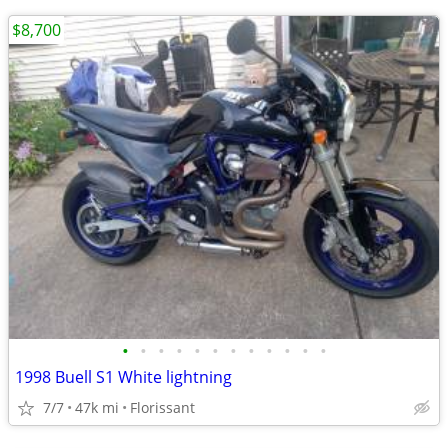
$8,700
•
•
•
•
•
•
•
•
•
•
•
•
1998 Buell S1 White lightning
7/7
47k mi
Florissant