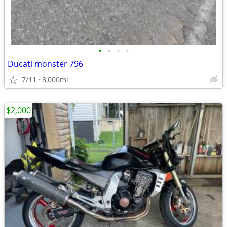
•
•
•
•
Ducati monster 796
7/11
8,000mi
$2,000