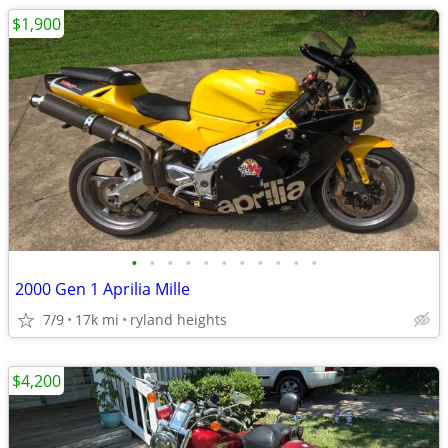
$1,900
•
•
•
•
•
•
•
•
•
•
•
2000 Gen 1 Aprilia Mille
7/9
17k mi
ryland heights
$4,200