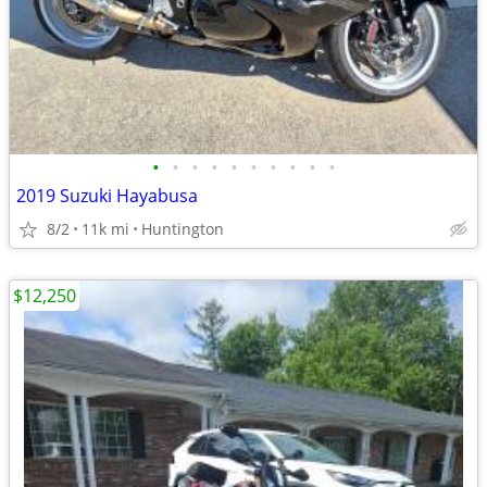
•
•
•
•
•
•
•
•
•
•
2019 Suzuki Hayabusa
8/2
11k mi
Huntington
$12,250