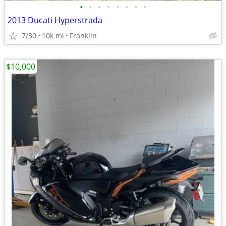
•
•
•
•
•
•
•
•
2013 Ducati Hyperstrada
7/30
10k mi
Franklin
$10,000