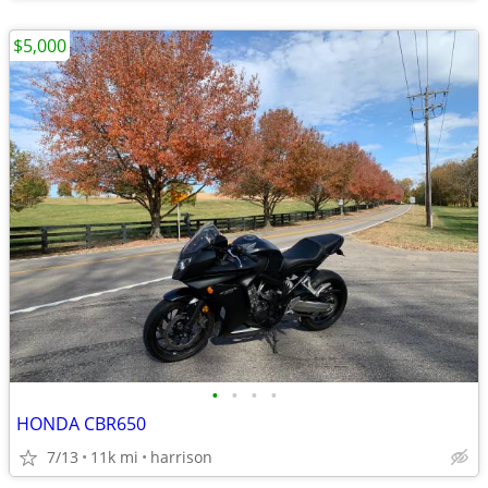
$5,000
•
•
•
•
HONDA CBR650
7/13
11k mi
harrison