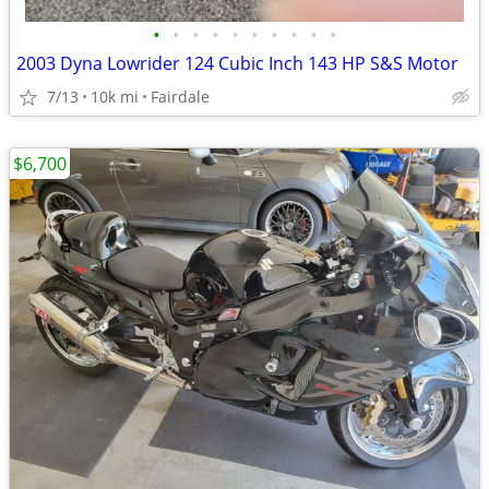
•
•
•
•
•
•
•
•
•
•
2003 Dyna Lowrider 124 Cubic Inch 143 HP S&S Motor
7/13
10k mi
Fairdale
$6,700