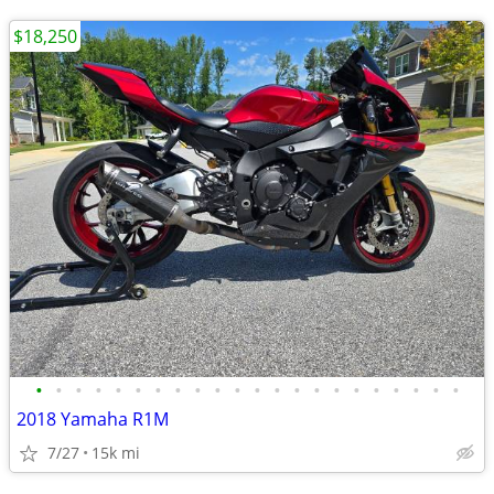
$18,250
•
•
•
•
•
•
•
•
•
•
•
•
•
•
•
•
•
•
•
•
•
•
2018 Yamaha R1M
7/27
15k mi